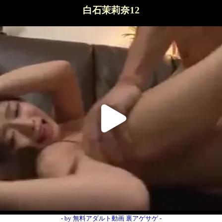
白石茉莉奈12