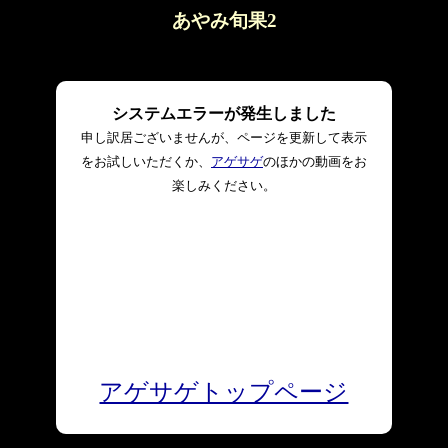
あやみ旬果2